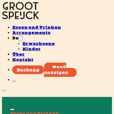
Essen und Trinken
Arrangements
Do
Erwachsene
Kinder
Über
Kontakt
Menü
Buchung
anzeigen
Essen und Trinken