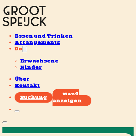
Essen und Trinken
Arrangements
Do
Erwachsene
Kinder
Über
Kontakt
Menü
Buchung
anzeigen