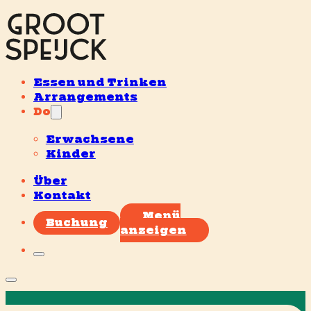
Essen und Trinken
Arrangements
Do
Erwachsene
Kinder
Über
Kontakt
Menü
Buchung
anzeigen