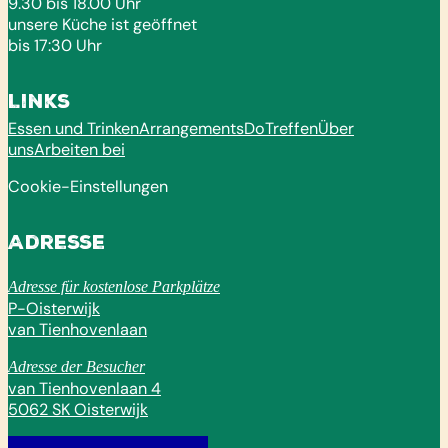
9.30 bis 18.00 Uhr
unsere Küche ist geöffnet
bis 17:30 Uhr
Links
Essen und Trinken
Arrangements
Do
Treffen
Über
uns
Arbeiten bei
Cookie-Einstellungen
Adresse
Adresse für kostenlose Parkplätze
P-Oisterwijk
van Tienhovenlaan
Adresse der Besucher
van Tienhovenlaan 4
5062 SK Oisterwijk